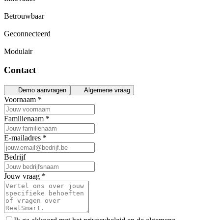
Betrouwbaar
Geconnecteerd
Modulair
Contact
Demo aanvragen
Algemene vraag
Voornaam
*
Familienaam
*
E-mailadres
*
Bedrijf
Jouw vraag
*