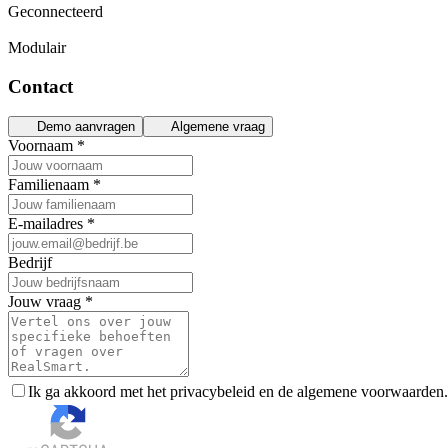
Geconnecteerd
Modulair
Contact
Demo aanvragen
Algemene vraag
Voornaam
*
Familienaam
*
E-mailadres
*
Bedrijf
Jouw vraag
*
Ik ga akkoord met het privacybeleid en de algemene voorwaarden. 