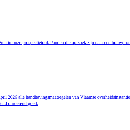
ren in onze prospectietool. Panden die op zoek zijn naar een bouwprom
pril 2026 alle handhavingsmaatregelen van Vlaamse overheidsinstanties 
fend onroerend goed.