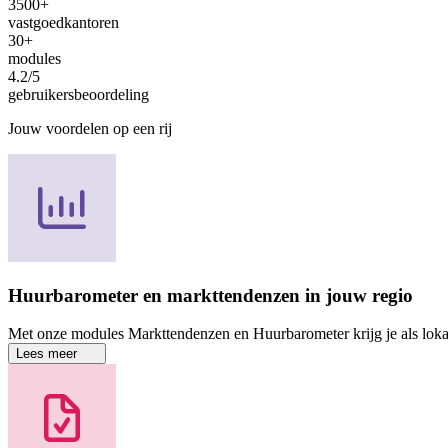
3500+
vastgoedkantoren
30+
modules
4.2/5
gebruikersbeoordeling
Jouw voordelen op een rij
Huurbarometer en markttendenzen in jouw regio
Met onze modules Markttendenzen en Huurbarometer krijg je als lokaal 
Lees meer